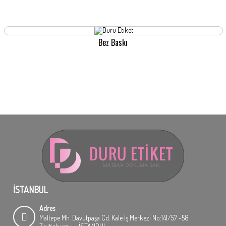
Bez Baskı
İSTANBUL
Adres
Maltepe Mh. Davutpaşa Cd. Kale İş Merkezi No:141/57 -58