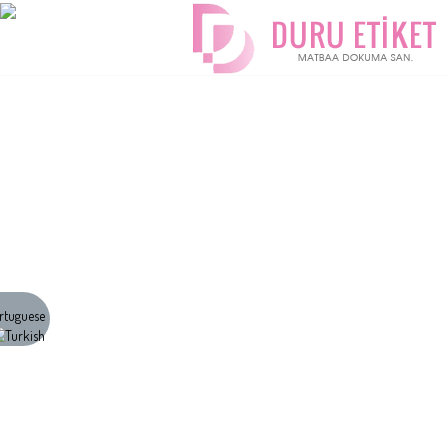
ÜRÜNLERİMİZ
MENU
ANA
SAYFA
HAKKIMIZDA
ÜRÜNLERIMIZ
FOTOĞRAF
ALBÜMÜ
REFERANSLAR
İLETIŞIM
KURUMSAL
FAYDALI
LINKLER
İNSAN