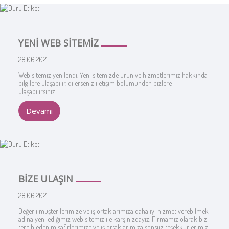
KAYNAKLARI
YENİ WEB SİTEMİZ
28.06.2021
Web sitemiz yenilendi. Yeni sitemizde ürün ve hizmetlerimiz hakkında
bilgilere ulaşabilir, dilerseniz iletişim bölümünden bizlere
ulaşabilirsiniz.
Devamı
BİZE ULAŞIN
28.06.2021
Değerli müşterilerimize ve iş ortaklarımıza daha iyi hizmet verebilmek
adına yenilediğimiz web sitemiz ile karşınızdayız. Firmamız olarak bizi
tercih eden misafirlerimize ve iş ortaklarımıza sonsuz teşekkürlerimizi