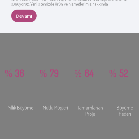
sunuyoruz. Yeni sitemizde ürün ve hizmetlerimiz hakkında
Devamı
%
38
%
84
%
68
%
55
Yıllık Büyüme
Mutlu Müşteri
Tamamlanan
Büyüme
Proje
Hedefi