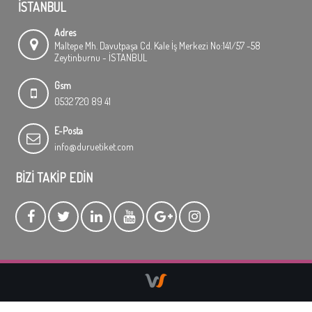
İSTANBUL
Adres
Maltepe Mh. Davutpaşa Cd. Kale İş Merkezi No:141/57 -58
Zeytinburnu - İSTANBUL
Gsm
0532 720 89 41
E-Posta
info@duruetiket.com
BIZI TAKIP EDIN